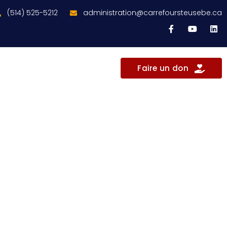
(514) 525-5212
administration@carrefoursteusebe.ca
Faire un don