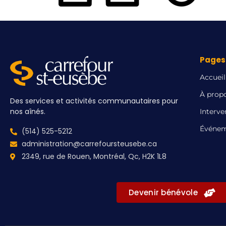
Pages 
Accueil
À prop
Des services et activités communautaires pour
nos aînés.
Interve
Événem
(514) 525-5212
administration@carrefoursteusebe.ca
2349, rue de Rouen, Montréal, Qc, H2K 1L8
Devenir bénévole