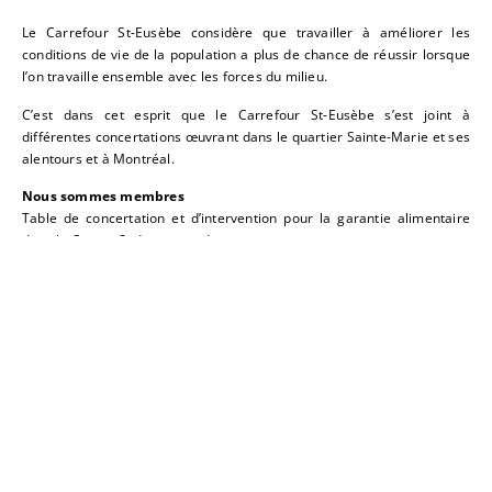
Le Carrefour St-Eusèbe considère que travailler à améliorer les
conditions de vie de la population a plus de chance de réussir lorsque
l’on travaille ensemble avec les forces du milieu.
C’est dans cet esprit que le Carrefour St-Eusèbe s’est joint à
différentes concertations œuvrant dans le quartier Sainte-Marie et ses
alentours et à Montréal.
Nous sommes membres
Table de concertation et d’intervention pour la garantie alimentaire
dans le Centre-Sud comprend :
Table CIGAL
Corporation de développement communautaire Centre Sud
CDC
AQCCA: Association québécoise des centres communautaires
pour aînés
COMACO: Coalition pour le maintien dans la communauté
RIOCM: Regroupement intersectoriel des organismes
communautaires de Montréal
CABM: Centre d’action bénévole de Montréal
Accès Bénévole