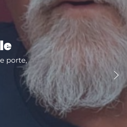
le
e porte,