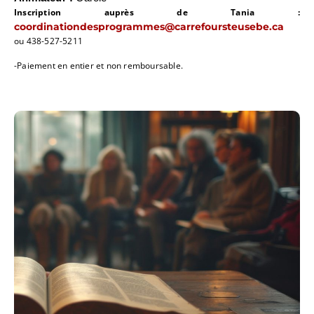
Inscription auprès de Tania :
coordinationdesprogrammes@carrefoursteusebe.ca
ou 438-527-5211
-P
aiement en entier et non remboursable.