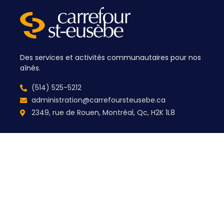
Des services et activités communautaires pour nos
aînés.
(514) 525-5212
administration@carrefoursteusebe.ca
2349, rue de Rouen, Montréal, Qc, H2K 1L8
Pages principales
Liens rapides
Accueil
Politique de
confidentialité
À propos
Termes d'utilisation
Interventions de milieu
Actualités
Événements
Contact