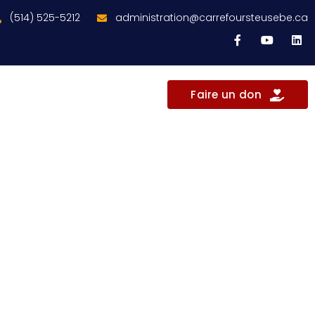
(514) 525-5212
administration@carrefoursteusebe.ca
Faire un don