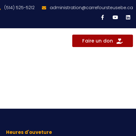
(514) 525-5212
administration@carrefoursteusebe.ca
Faire un don
Heures d'ouveture