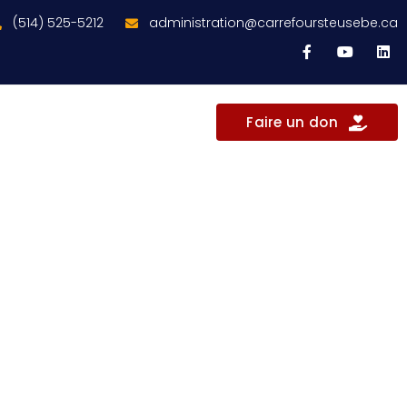
(514) 525-5212
administration@carrefoursteusebe.ca
Faire un don