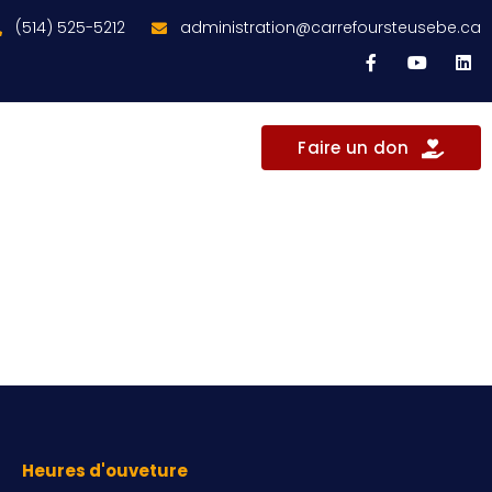
(514) 525-5212
administration@carrefoursteusebe.ca
Faire un don
Heures d'ouveture